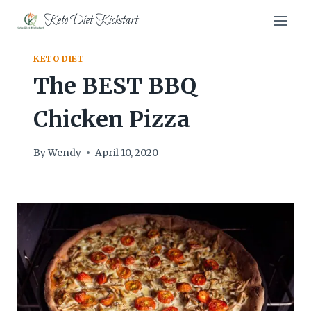
Skip
Keto Diet Kickstart
to
content
KETO DIET
The BEST BBQ
Chicken Pizza
By
Wendy
April 10, 2020