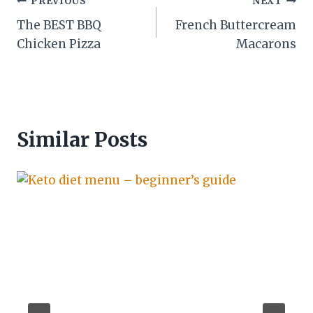
Post
PREVIOUS
NEXT
The BEST BBQ
French Buttercream
navigation
Chicken Pizza
Macarons
Similar Posts