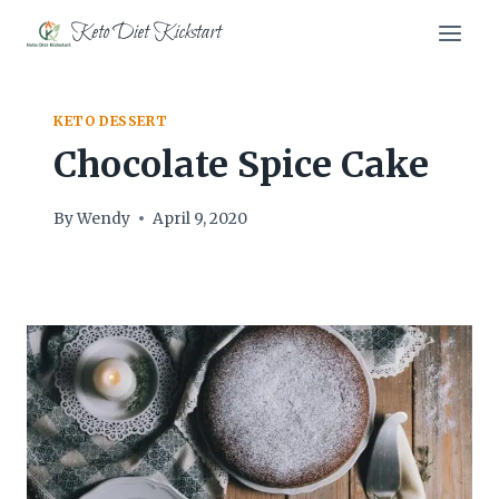
Skip
Keto Diet Kickstart
to
content
KETO DESSERT
Chocolate Spice Cake
By
Wendy
April 9, 2020